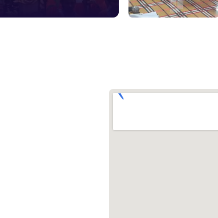
১০৯
শিশু সহায
১৬১
বাংলাদেশ ক
০১৯
মাদকদ্রব্য 
১৬১
জরুরী অভ্