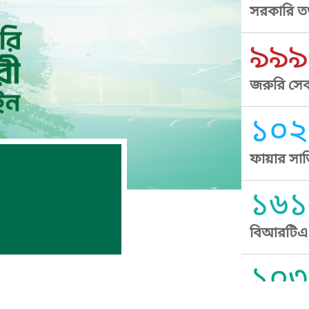
সরকারি তথ
৯৯৯
জরুরি সেব
১০২
ফায়ার সার
১৬১
বিআরটিএ স
১০৩
সুপ্রীম কোর