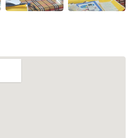
৮
়তা লাইন
০৯
র্মচারী কল্যাণ বোর্ড হটলাইন
০৮৮৮৮৮৮৮
নিয়ন্ত্রণ হটলাইন
১৩
যন্তরীণ নৌ-পরিবহন হটলাইন