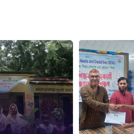
১০৯
নারী ও শিশ
১০৬
দুদক
১০২
দুর্যোগের 
১৬১
স্মার্ট ভূমি