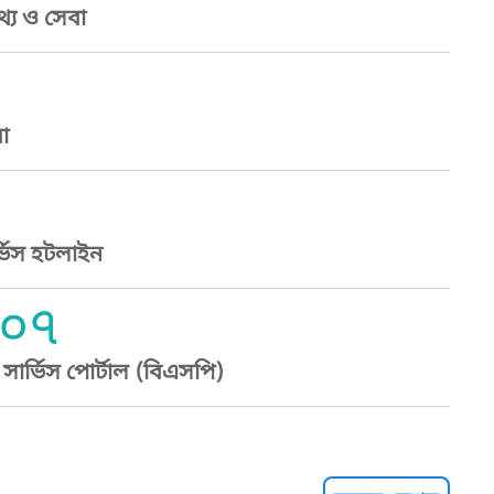
্য ও সেবা
া
্ভিস হটলাইন
০৭
ার্ভিস পোর্টাল (বিএসপি)
্ট হেল্পলাইন