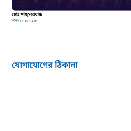
মোঃ শাহনেওয়াজ
অফিস
২২-০৬-২০২৫
যোগাযোগের ঠিকানা