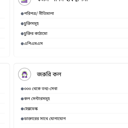
পরিপত্র/ নীতিমালা
চুক্তিসমূহ
চুক্তির কাঠামো
এপিএমএস
জরূরি কল
৩৩৩ থেকে তথ্য-সেবা
কল সেন্টারসমূহ
হেল্পডেস্ক
ডাক্তারের সাথে যোগাযোগ